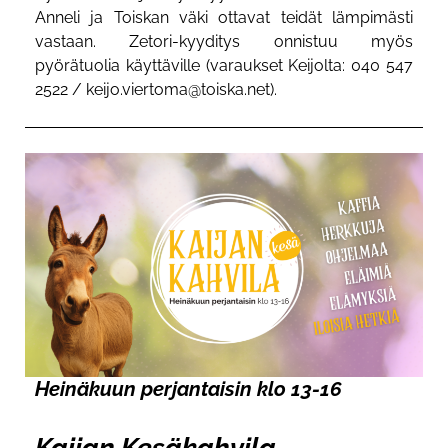
Anneli ja Toiskan väki ottavat teidät lämpimästi
vastaan. Zetori-kyyditys onnistuu myös
pyörätuolia käyttäville (varaukset Keijolta: 040 547
2522 /
keijo.viertoma@toiska.net
).
Heinäkuun perjantaisin klo 13-16
Kaijan Kesäkahvila