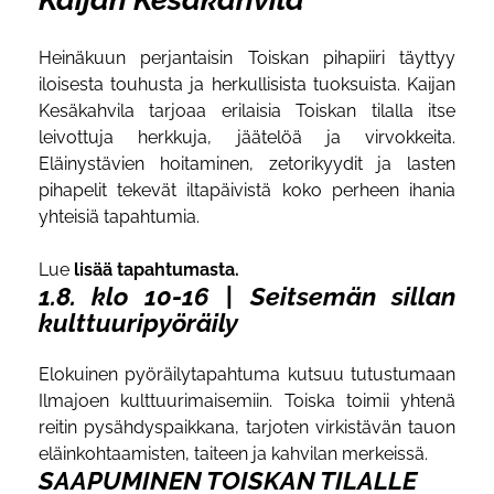
Heinäkuun perjantaisin Toiskan pihapiiri täyttyy
iloisesta touhusta ja herkullisista tuoksuista. Kaijan
Kesäkahvila tarjoaa erilaisia Toiskan tilalla itse
leivottuja herkkuja, jäätelöä ja virvokkeita.
Eläinystävien hoitaminen, zetorikyydit ja lasten
pihapelit tekevät iltapäivistä koko perheen ihania
yhteisiä tapahtumia.
Lue
lisää tapahtumasta
.
1.8. klo 10-16 | Seitsemän sillan
kulttuuripyöräily
Elokuinen pyöräilytapahtuma kutsuu tutustumaan
Ilmajoen kulttuurimaisemiin. Toiska toimii yhtenä
reitin pysähdyspaikkana, tarjoten virkistävän tauon
eläinkohtaamisten, taiteen ja kahvilan merkeissä.
SAAPUMINEN TOISKAN TILALLE