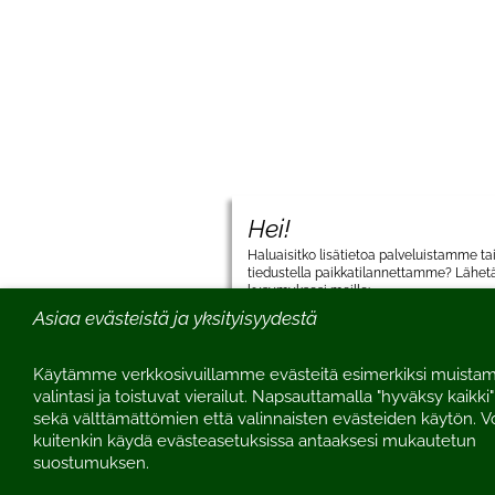
Hei!
Haluaisitko lisätietoa palveluistamme ta
tiedustella paikkatilannettamme? Lähetä
kysymyksesi meille:
Asiaa evästeistä ja yksityisyydestä
Käytämme verkkosivuillamme evästeitä esimerkiksi muistam
valintasi ja toistuvat vierailut. Napsauttamalla "hyväksy kaikki
sekä välttämättömien että valinnaisten evästeiden käytön. Vo
kuitenkin käydä evästeasetuksissa antaaksesi mukautetun
suostumuksen.