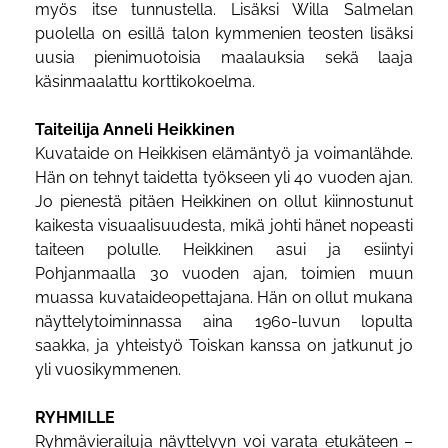
myös itse tunnustella. Lisäksi Willa Salmelan
puolella on esillä talon kymmenien teosten lisäksi
uusia pienimuotoisia maalauksia sekä laaja
käsinmaalattu korttikokoelma.
Taiteilija Anneli Heikkinen
Kuvataide on Heikkisen elämäntyö ja voimanlähde.
Hän on tehnyt taidetta työkseen yli 40 vuoden ajan.
Jo pienestä pitäen Heikkinen on ollut kiinnostunut
kaikesta visuaalisuudesta, mikä johti hänet nopeasti
taiteen polulle. Heikkinen asui ja esiintyi
Pohjanmaalla 30 vuoden ajan, toimien muun
muassa kuvataideopettajana. Hän on ollut mukana
näyttelytoiminnassa aina 1960-luvun lopulta
saakka, ja yhteistyö Toiskan kanssa on jatkunut jo
yli vuosikymmenen.
RYHMILLE
Ryhmävierailuja näyttelyyn voi varata etukäteen –