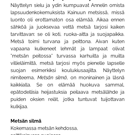
Näyttelyn sielu ja ydin kumpuavat Annelin omista
lapsuudenkokemuksista Kainuun metsissä, missä
luonto oli erottamaton osa elämää. Aikaa ennen
sähköä ja juoksevaa vettä metsä tarjosi kaiken
tarvittavan: se oli koti, ruoka-aitta ja suojapaikka.
Metsä toimi turvana ja peittona. Aivan kuten
vapaana kulkeneet lehmät ja lampaat olivat
”metsän peitossa” turvassa karhuilta ja muilta
villieläimiltä, metsä tarjosi myös pienelle lapselle
suojan esimerkiksi koulukiusaajilta. Näyttelyn
nimiteema,
Metsän silmä
, on moninainen ja läsnä
kaikkialla. Se on elämää huokuva sammal,
epätodellisia heijastuksia peilaava metsälähde ja
puiden oksien reiät, jotka tuntuvat tuijottavan
kulkijaa.
Metsän silmä
Kokemassa metsän kehdossa,