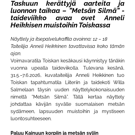
Taskuun kerättyjä aarteita ja
luonnon taikaa – ”Metsän Silmä” -
taideviikko avaa ovet Anneli
Heikkisen muistoihin Toiskassa
Näyttely ja itsepalvelukaffila avoinna: 12 – 18
Taiteilija Anneli Heikkinen tavattavissa koko tämän
ajan.
Voimavaratila Toiskan kesäkausi käynnistyy tänäkin
vuonna upealla taideviikolla. Tulevana kesänä,
31.5.–7.6.2026, kuvataiteilija Anneli Heikkinen tuo
Toiskan tapahtumatila Liiteriin ja taidekoti Willa
Salmelaan täysin uuden näyttelykokonaisuuden
nimeltä ”Metsän Silmä”. Tällä kertaa näyttely
johdattaa kävijän syvälle suomalaisen metsän
sydämeen, lapsuuden muistoihin ja mystiseen
luontosuhteeseen.
Paluu Kainuun korpiin ja metsän syliin