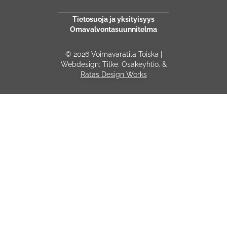
Tietosuoja ja yksityisyys
Omavalvontasuunnitelma
© 2026 Voimavaratila Toiska |
Webdesign: Tilke. Osakeyhtiö. &
Ratas Design Works