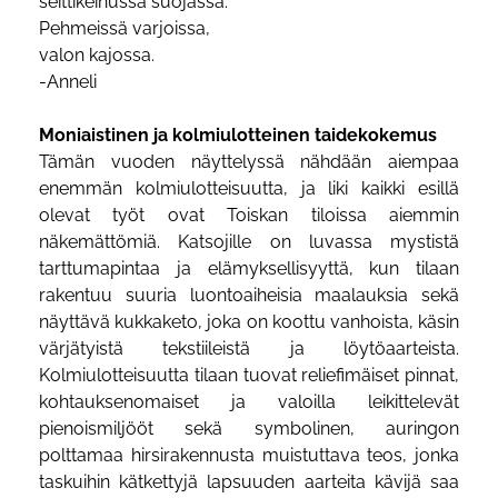
seittikeinussa suojassa.
Pehmeissä varjoissa,
valon kajossa.
-Anneli
Moniaistinen ja kolmiulotteinen taidekokemus
Tämän vuoden näyttelyssä nähdään aiempaa
enemmän kolmiulotteisuutta, ja liki kaikki esillä
olevat työt ovat Toiskan tiloissa aiemmin
näkemättömiä. Katsojille on luvassa mystistä
tarttumapintaa ja elämyksellisyyttä, kun tilaan
rakentuu suuria luontoaiheisia maalauksia sekä
näyttävä kukkaketo, joka on koottu vanhoista, käsin
värjätyistä tekstiileistä ja löytöaarteista.
Kolmiulotteisuutta tilaan tuovat reliefimäiset pinnat,
kohtauksenomaiset ja valoilla leikittelevät
pienoismiljööt sekä symbolinen, auringon
polttamaa hirsirakennusta muistuttava teos, jonka
taskuihin kätkettyjä lapsuuden aarteita kävijä saa