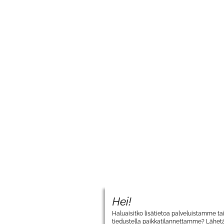
Hei!
Haluaisitko lisätietoa palveluistamme ta
tiedustella paikkatilannettamme? Lähetä