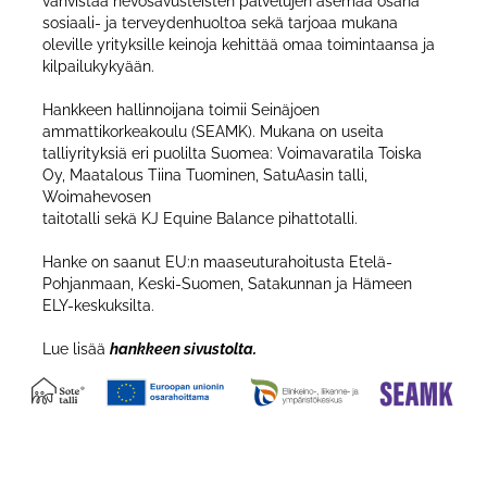
vahvistaa hevosavusteisten palvelujen asemaa osana
sosiaali- ja terveydenhuoltoa sekä tarjoaa mukana
oleville yrityksille keinoja kehittää omaa toimintaansa ja
kilpailukykyään.
Hankkeen hallinnoijana toimii Seinäjoen
ammattikorkeakoulu (SEAMK). Mukana on useita
talliyrityksiä eri puolilta Suomea: Voimavaratila Toiska
Oy, Maatalous Tiina Tuominen, SatuAasin talli,
Woimahevosen
taitotalli sekä KJ Equine Balance pihattotalli.
Hanke on saanut EU:n maaseuturahoitusta Etelä-
Pohjanmaan, Keski-Suomen, Satakunnan ja Hämeen
ELY-keskuksilta.
Lue lisää
hankkeen sivustolta.